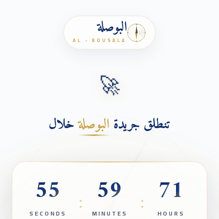
البوصلة
N
AL - BOUSALA
🚀
ق جريدة
البوصلة
خلال
W
54
59
SECONDS
MINUTES